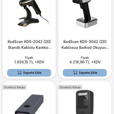
KodScan KDS-2042 (2D)
KodScan KDS-3042 (2D)
Standlı Kablolu Karekod
Kablosuz Barkod Okuyucu
Barkod Okuyucu
(2.4G) (USB+Bluetooth)
Fiyatı
Fiyatı
1.939,15 TL +KDV
4.218,96 TL +KDV
Sepete Ekle
Sepete Ekle
Ücretsiz Kargo
Ücretsiz Kargo