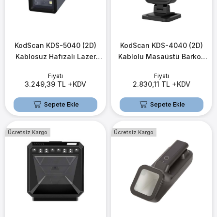
KodScan KDS-5040 (2D)
KodScan KDS-4040 (2D)
Kablosuz Hafızalı Lazer
Kablolu Masaüstü Barkod
Barkod Okuyucu
Okuyucu (USB)
Fiyatı
Fiyatı
(2.4G+USB+Bluetooth)
3.249,39 TL +KDV
2.830,11 TL +KDV
Sepete Ekle
Sepete Ekle
Ücretsiz Kargo
Ücretsiz Kargo