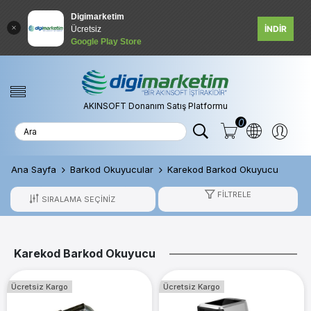
Digimarketim
İNDİR
Ücretsiz
Google Play Store
AKINSOFT Donanım Satış Platformu
0
Ana Sayfa
Barkod Okuyucular
Karekod Barkod Okuyucu
FILTRELE
Karekod Barkod Okuyucu
Ücretsiz Kargo
Ücretsiz Kargo