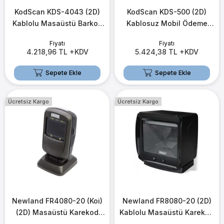
KodScan KDS-4043 (2D)
KodScan KDS-500 (2D)
Kablolu Masaüstü Barkod
Kablosuz Mobil Ödeme
Okuyucu (USB)
Barkod Okuyucu (2.4G)
Fiyatı
Fiyatı
(USB+Bluetooth)
4.218,96 TL +KDV
5.424,38 TL +KDV
Sepete Ekle
Sepete Ekle
Ücretsiz Kargo
Ücretsiz Kargo
Newland FR4080-20 (Koi)
Newland FR8080-20 (2D)
(2D) Masaüstü Karekod
Kablolu Masaüstü Karekod
Okuyucu
Okuyucu