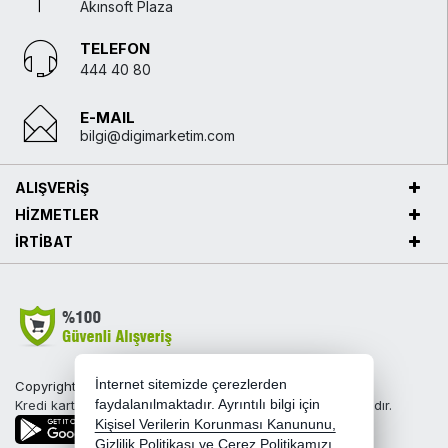
Akınsoft Plaza
TELEFON
444 40 80
E-MAIL
bilgi@digimarketim.com
ALIŞVERİŞ
HİZMETLER
İRTİBAT
İnternet sitemizde çerezlerden
Copyright 2026 digimarketim.com - Tüm hakları saklıdır.
Kredi kartı bilgileriniz 256bit SSL sertifikası ile korunmaktadır.
faydalanılmaktadır. Ayrıntılı bilgi için
Kişisel Verilerin Korunması Kanununu,
Gizlilik Politikası
ve
Çerez Politikamızı