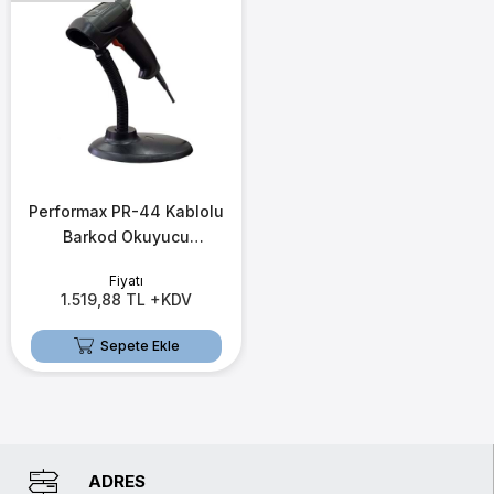
Performax PR-44 Kablolu
Barkod Okuyucu
(2D+Stand+Otomatik
Fiyatı
Okuma)
1.519,88 TL +KDV
Sepete Ekle
ADRES