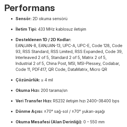
Performans
Sensör:
2D okuma sensörü
İletim Tipi:
433 MHz kablosuz iletişim
Desteklenen 1D / 2D Kodlar:
EAN/JAN-8, EAN/JAN-13, UPC-A, UPC-E, Code 128, Code
93, RSS Standard, RSS Limited, RSS Expanded, Code 39,
Interleaved 2 of 5, Standard 2 of 5, Matrix 2 of 5,
Industrial 2 of 5, China Post, MSI, MSI-Plessey, Codabar,
Code 11, PDF417, QR Code, DataMatrix, Micro QR
Çözünürlük:
≥ 4 mil
Okuma Hızı:
200 tarama/sn
Veri Transfer Hızı:
RS232 iletişim hızı 2400–38400 bps
Dönme Açısı:
±70° sağ-sol / ±70° yukarı-aşağı
Okuma Mesafesi (Alan Derinliği):
0 – 550 mm