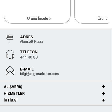
Ürünü İncele
Ürünü İn
ADRES
Akınsoft Plaza
TELEFON
444 40 80
E-MAIL
bilgi@digimarketim.com
ALIŞVERİŞ
HİZMETLER
İRTİBAT