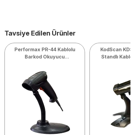
Tavsiye Edilen Ürünler
Performax PR-44 Kablolu
KodScan KDS-
Barkod Okuyucu
Standlı Kablo
(2D+Stand+Otomatik
Barkod O
Okuma)