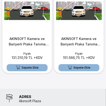
AKINSOFT Kamera ve
AKINSOFT Kamera ve
Bariyerli Plaka Tanıma
Bariyerli Plaka Tanıma
Sistemi (Site Otoparkları
Sistemi (Ücretli Otoparklar
Fiyatı
Fiyatı
İçin)
İçin)
131.310,19 TL +KDV
151.566,75 TL +KDV
Sepete Ekle
Sepete Ekle
ADRES
Akınsoft Plaza