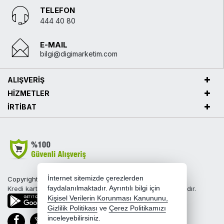
TELEFON
444 40 80
E-MAIL
bilgi@digimarketim.com
ALIŞVERİŞ
HİZMETLER
İRTİBAT
İnternet sitemizde çerezlerden
Copyright 2026 digimarketim.com - Tüm hakları saklıdır.
Kredi kartı bilgileriniz 256bit SSL sertifikası ile korunmaktadır.
faydalanılmaktadır. Ayrıntılı bilgi için
Kişisel Verilerin Korunması Kanununu,
Gizlilik Politikası
ve
Çerez Politikamızı
inceleyebilirsiniz.