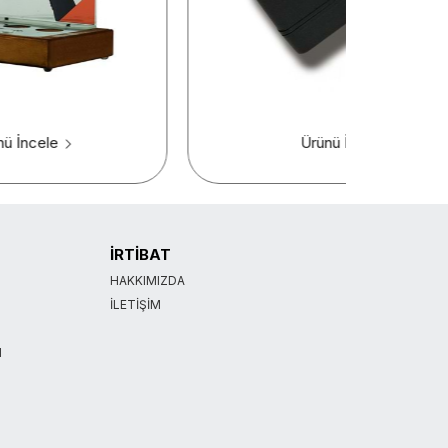
nü İncele
Ürünü İncele
İRTİBAT
HAKKIMIZDA
İLETIŞIM
I