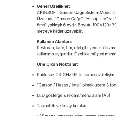
Genel Özellikler:
AKINSOFT Garson Çağrı Sistemi Model 2, 2.4 
Üzerinde “Garson Çağır”, “Hesap İste” ve “İ
ömrü yaklaşık 6 aydır. Boyutu 190×120×30
metreye kadar uzayabilir.
Kullanım Alanları:
Restoran, kafe, bar, otel gibi yemek / hiz
kullanıma uygundur. Özellikle müşteri memnun
Öne Çıkan Noktalar:
Kablosuz 2.4 GHz RF ile sorunsuz iletişim
“Garson / Hesap / İptal” olmak üzere 3 fo
LED gösterge & reklam/menü alanı (A5)
Taşınabilir ve kolay kurulum
~25 metre kapsama alanı (ortam şartlarına