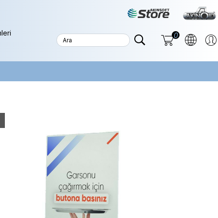
leri
0