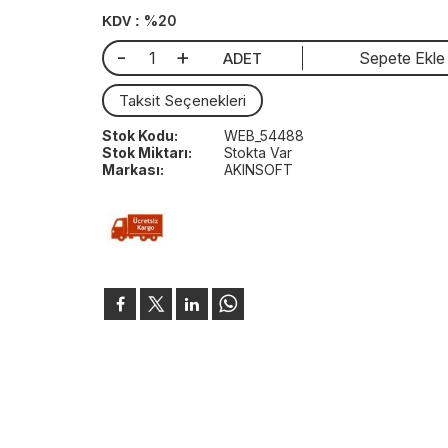
%20
KDV :
-
+
Sepete Ekle
ADET
Taksit Seçenekleri
Stok Kodu:
WEB_54488
Stok Miktarı:
Stokta Var
Markası:
AKINSOFT