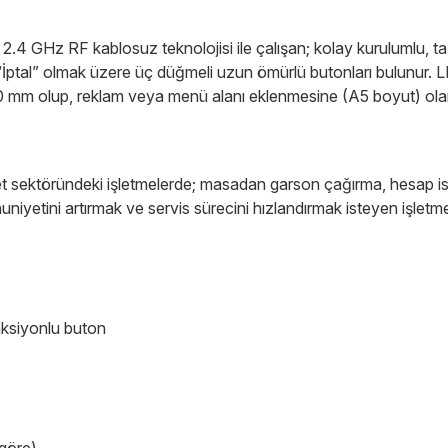
GHz RF kablosuz teknolojisi ile çalışan; kolay kurulumlu, taşınab
ptal” olmak üzere üç düğmeli uzun ömürlü butonları bulunur. LED 
 mm olup, reklam veya menü alanı eklenmesine (A5 boyut) ola
met sektöründeki işletmelerde; masadan garson çağırma, hesap is
iyetini artırmak ve servis sürecini hızlandırmak isteyen işletmel
nksiyonlu buton
 göre)