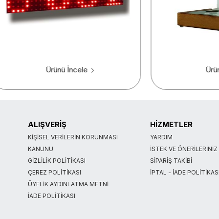
Ürünü İncele
Ürü
ALIŞVERİŞ
HİZMETLER
KIŞISEL VERILERIN KORUNMASI
YARDIM
KANUNU
İSTEK VE ÖNERILERINIZ
GIZLILIK POLITIKASI
SIPARIŞ TAKIBI
ÇEREZ POLITIKASI
İPTAL - İADE POLITIKAS
ÜYELIK AYDINLATMA METNI
İADE POLITIKASI