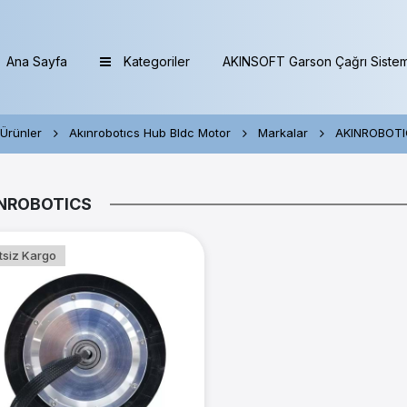
Ana Sayfa
Kategoriler
AKINSOFT Garson Çağrı Sistem
Ürünler
Akınrobotıcs Hub Bldc Motor
Markalar
AKINROBOT
NROBOTICS
tsiz Kargo