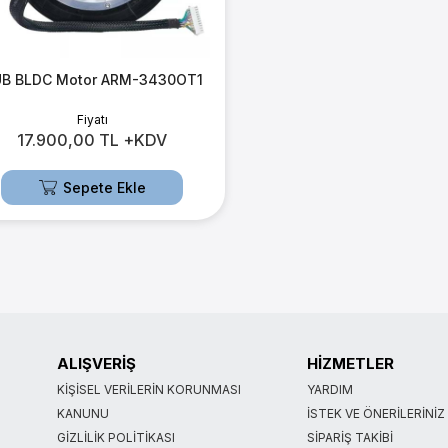
B BLDC Motor ARM-3430OT1
Fiyatı
17.900,00 TL +KDV
Sepete Ekle
ALIŞVERİŞ
HİZMETLER
KIŞISEL VERILERIN KORUNMASI
YARDIM
KANUNU
İSTEK VE ÖNERILERINIZ
GIZLILIK POLITIKASI
SIPARIŞ TAKIBI