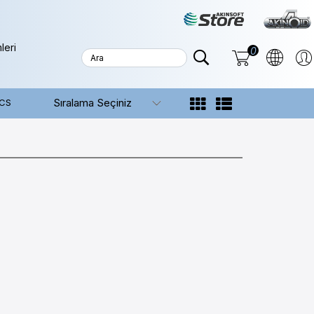
leri
0
ICS