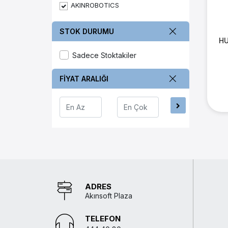
AKINROBOTICS
STOK DURUMU
HU
Sadece Stoktakiler
FİYAT ARALIĞI
ADRES
Akınsoft Plaza
TELEFON